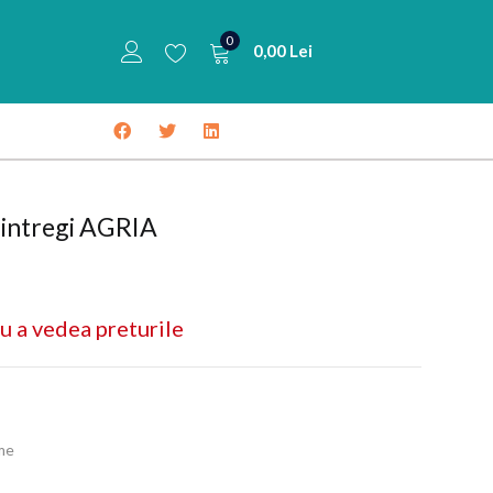
0
0,00
Lei
i intregi AGRIA
u a vedea preturile
ume