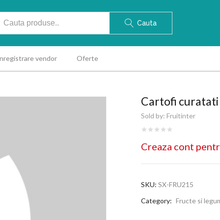
Cauta
Inregistrare vendor
Oferte
Cartofi curatat
Sold by:
Fruitinter
Creaza cont pentr
SKU:
SX-FRU215
Category:
Fructe si leg