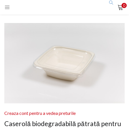
0
LOGIN
Enter your username and password to login.
Remember me
Login
Lost password?
Creaza cont pentru a vedea preturile
Caserolă biodegradabilă pătrată pentru