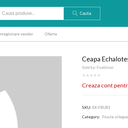
Cauta
Inregistrare vendor
Oferte
Ceapa Echalotes
Sold by:
Fruitinter
Creaza cont pentr
SKU:
SX-FRU81
Category:
Fructe si leg