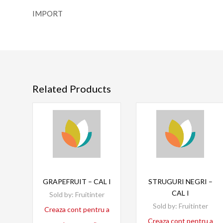
IMPORT
Related Products
Read more
Read more
GRAPEFRUIT – CAL I
STRUGURI NEGRI –
CAL I
Sold by:
Fruitinter
Sold by:
Fruitinter
Creaza cont pentru a
Creaza cont pentru a