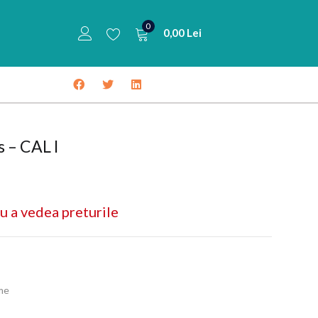
0
0,00
Lei
 – CAL I
u a vedea preturile
ume