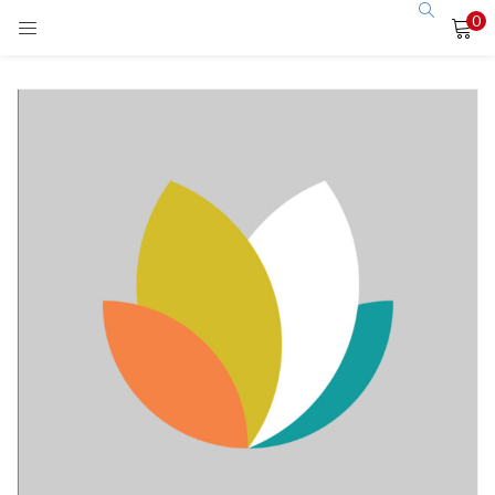
0
LOGIN
Enter your username and password to login.
Remember me
Login
Lost password?