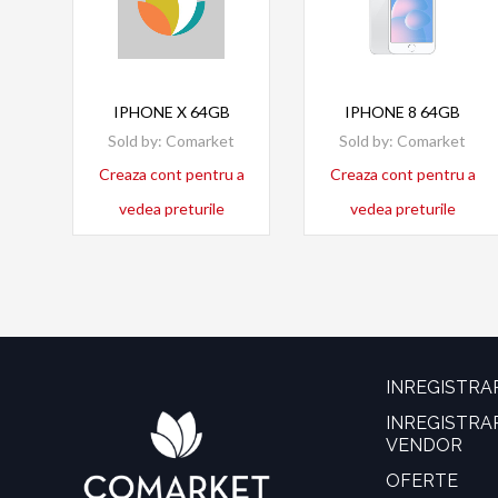
Read more
Read more
IPHONE X 64GB
IPHONE 8 64GB
Sold by:
Comarket
Sold by:
Comarket
Creaza cont pentru a
Creaza cont pentru a
vedea preturile
vedea preturile
INREGISTRA
INREGISTRA
VENDOR
OFERTE