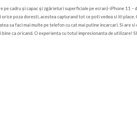
 pe cadru și capac și zgârieturi superficiale pe ecran)-iPhone 11 – dr
 orice poza doresti, acestea capturand tot ce poti vedea si iti place
itatea sa faci mai multe pe telefon cu cat mai putine incarcari. Si are
ai bine ca oricand. O experienta cu totul impresionanta de utilizare! S