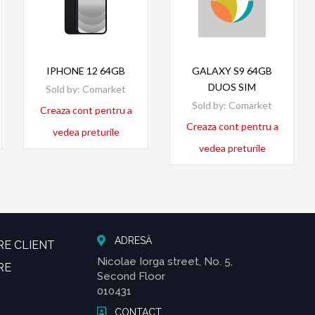
Read more
Read more
IPHONE 12 64GB
GALAXY S9 64GB
DUOS SIM
Sold by:
Comarket
Sold by:
Comarket
Creaza cont pentru a
Creaza cont pentru a
vedea preturile
vedea preturile
ADRESĂ
RE CLIENT
Nicolae Iorga street, No. 5,
RE
Second Floor
010431
CONTACT