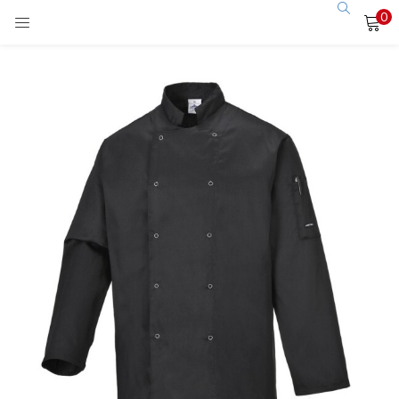
0
LOGIN
Enter your username and password to login.
Remember me
Login
Lost password?