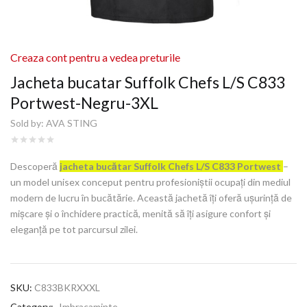
Creaza cont pentru a vedea preturile
Jacheta bucatar Suffolk Chefs L/S C833
Portwest-Negru-3XL
Sold by:
AVA STING
Descoperă
jacheta bucătar Suffolk Chefs L/S C833 Portwest
–
un model unisex conceput pentru profesioniștii ocupați din mediul
modern de lucru în bucătărie. Această jachetă îți oferă ușurință de
mișcare și o închidere practică, menită să îți asigure confort și
eleganță pe tot parcursul zilei.
SKU:
C833BKRXXXL
Category:
Imbracaminte