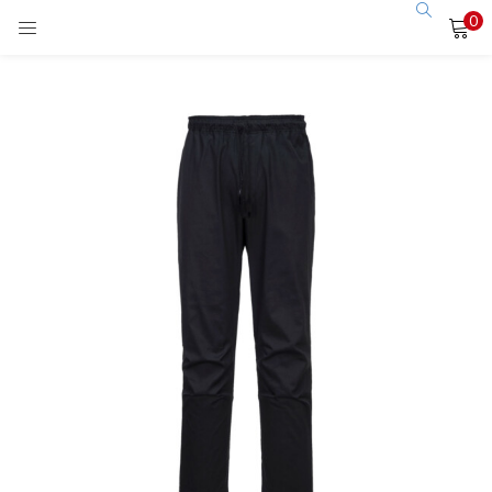
0
LOGIN
Enter your username and password to login.
Remember me
Login
Lost password?