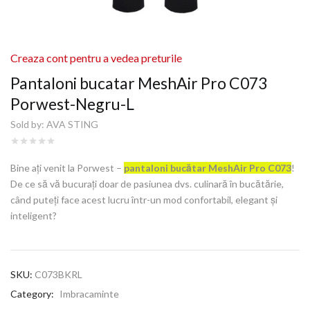
Creaza cont pentru a vedea preturile
Pantaloni bucatar MeshAir Pro C073
Porwest-Negru-L
Sold by:
AVA STING
Bine ați venit la Porwest –
pantaloni bucătar MeshAir Pro C073
!
De ce să vă bucurați doar de pasiunea dvs. culinară în bucătărie,
când puteți face acest lucru într-un mod confortabil, elegant și
inteligent?
SKU:
C073BKRL
Category:
Imbracaminte