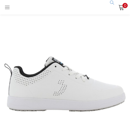
0
LOGIN
Enter your username and password to login.
Remember me
Login
Lost password?