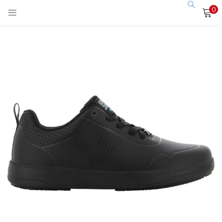
0
LOGIN
Enter your username and password to login.
Remember me
Login
Lost password?