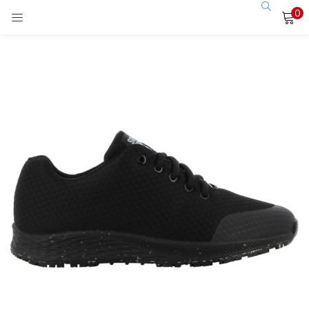
0
LOGIN
Enter your username and password to login.
Remember me
Login
Lost password?