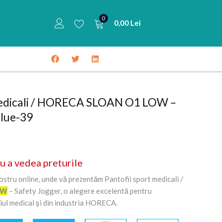
0
0,00
Lei
medicali / HORECA SLOAN O1 LOW –
blue-39
u a vedea preturile
ostru online, unde vă prezentăm Pantofii sport medicali /
OW
– Safety Jogger, o alegere excelentă pentru
iul medical și din industria HORECA.