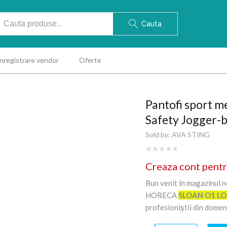
Cauta
Inregistrare vendor
Oferte
Pantofi sport 
Safety Jogger-
Sold by:
AVA STING
Creaza cont pentr
Bun venit în magazinul n
HORECA
SLOAN O1 L
profesioniștii din domen