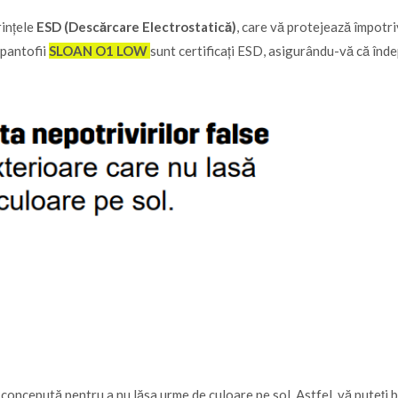
ințele
ESD (Descărcare Electrostatică)
, care vă protejează împotri
 pantofii
SLOAN O1 LOW
sunt certificați ESD, asigurându-vă că înde
 concepută pentru a nu lăsa urme de culoare pe sol. Astfel, vă puteți 