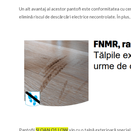
Un alt avantaj al acestor pantofi este conformitatea cu cer
elimină riscul de descărcări electrice necontrolate. În plus,
Pantofii
SLOAN O1 LOW
vin cu o talpă exterioară special