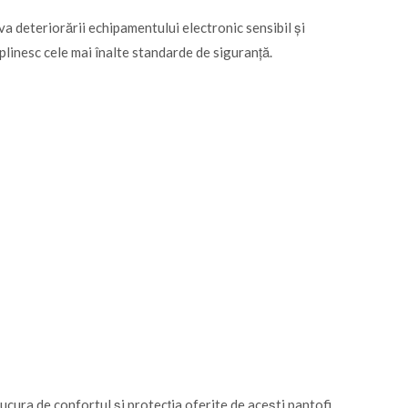
va deteriorării echipamentului electronic sensibil și
plinesc cele mai înalte standarde de siguranță.
bucura de confortul și protecția oferite de acești pantofi