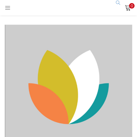
0
LOGIN
Enter your username and password to login.
Remember me
Login
Lost password?