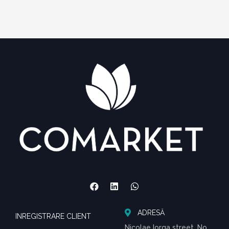
ADRESĂ
INREGISTRARE CLIENT
Nicolae Iorga street, No.