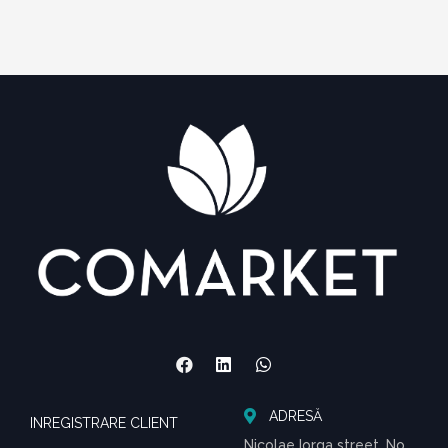
ADRESĂ
INREGISTRARE CLIENT
Nicolae Iorga street, No.