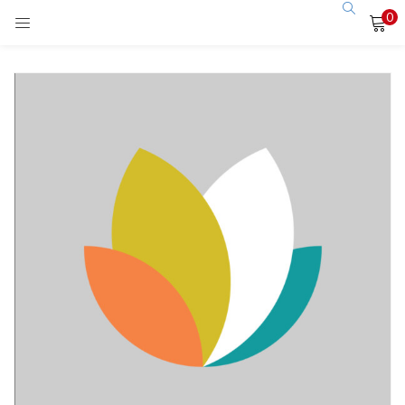
0
LOGIN
Enter your username and password to login.
Remember me
Login
Lost password?