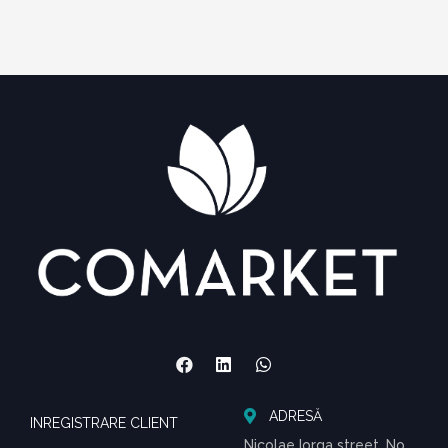
ADRESĂ
INREGISTRARE CLIENT
Nicolae Iorga street, No.