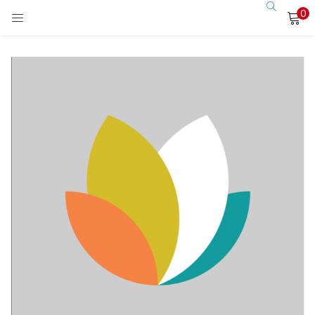
0
LOGIN
Enter your username and password to login.
Remember me
Login
Lost password?