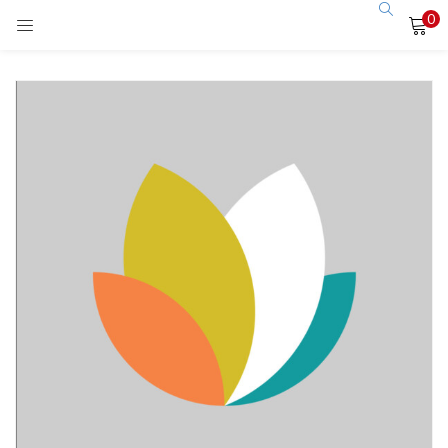
0
LOGIN
Enter your username and password to login.
Remember me
Login
Lost password?