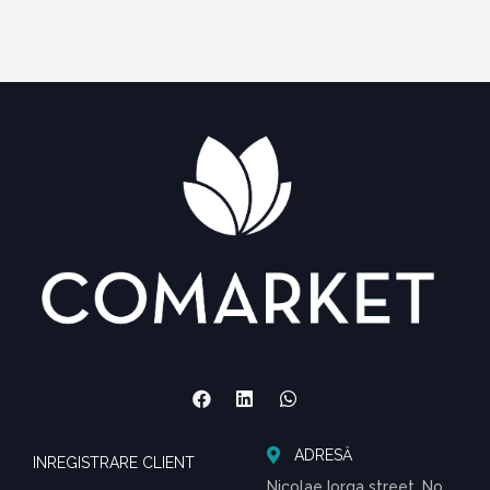
ADRESĂ
INREGISTRARE CLIENT
Nicolae Iorga street, No.