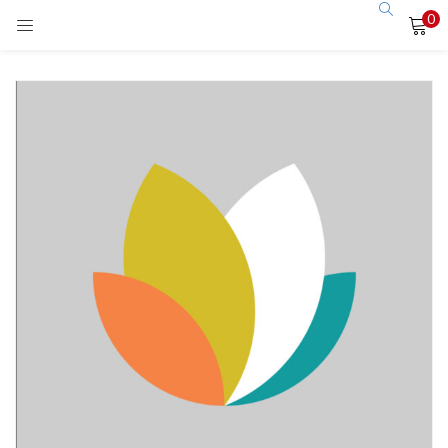
0
LOGIN
Enter your username and password to login.
Remember me
Login
Lost password?