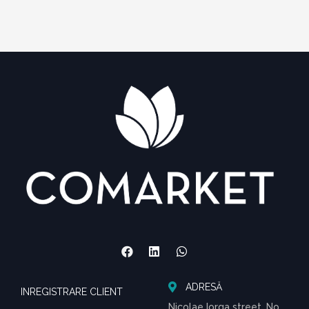
ADRESĂ
INREGISTRARE CLIENT
Nicolae Iorga street, No.