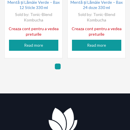
Mentă și Lămâie Verde – Bax
Mentă și Lămâie Verde – Bax
12 Sticle 330 ml
24 doze 330 ml
Sold by:
Tonic-Blend
Sold by:
Tonic-Blend
Kombucha
Kombucha
Creaza cont pentru a vedea
Creaza cont pentru a vedea
preturile
preturile
Read more
Read more