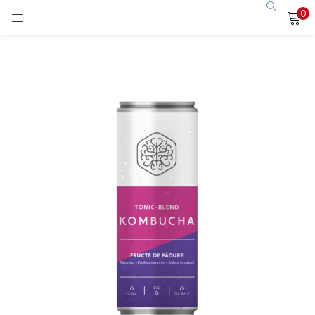
0
LOGIN
Enter your username and password to login.
Remember me
Login
Lost password?