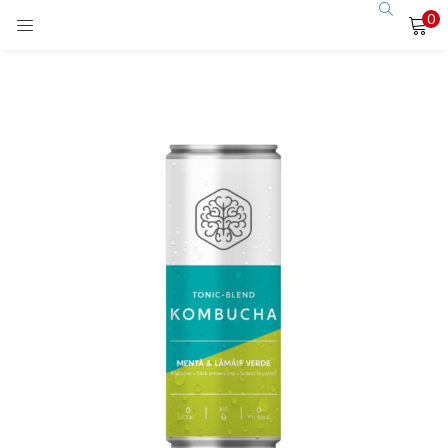
0
LOGIN
Enter your username and password to login.
Remember me
Login
Lost password?