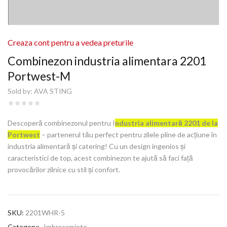
Creaza cont pentru a vedea preturile
Combinezon industria alimentara 2201
Portwest-M
Sold by:
AVA STING
Descoperă combinezonul pentru I
ndustria alimentară 2201 de la
Portwest
– partenerul tău perfect pentru zilele pline de acțiune în
industria alimentară și catering! Cu un design ingenios și
caracteristici de top, acest combinezon te ajută să faci față
provocărilor zilnice cu stil și confort.
SKU:
2201WHR-5
Category:
Imbracaminte