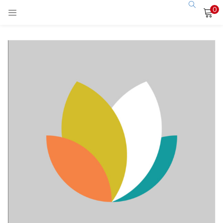
0
LOGIN
Enter your username and password to login.
Remember me
Login
Lost password?