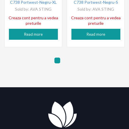
C738 Portwest-Negru-XL
C738 Portwest-Negru-S
Sold by:
AVA STING
Sold by:
AVA STING
Creaza cont pentru a vedea
Creaza cont pentru a vedea
preturile
preturile
Read more
Read more