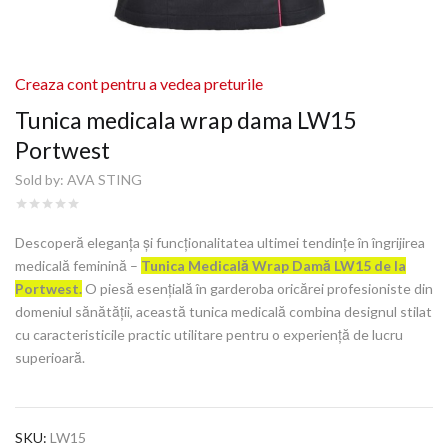
Creaza cont pentru a vedea preturile
Tunica medicala wrap dama LW15
Portwest
Sold by:
AVA STING
Descoperă eleganța și funcționalitatea ultimei tendințe în îngrijirea
medicală feminină –
Tunica Medicală Wrap Damă LW15 de la
Portwest.
O piesă esențială în garderoba oricărei profesioniste din
domeniul sănătății, această tunica medicală combina designul stilat
cu caracteristicile practic utilitare pentru o experiență de lucru
superioară.
SKU:
LW15