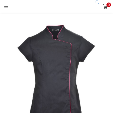
0
LOGIN
Enter your username and password to login.
Remember me
Login
Lost password?