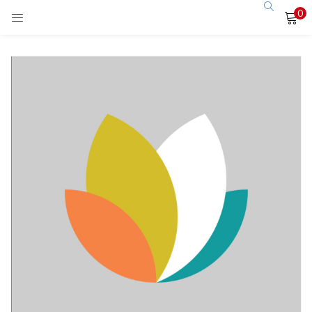
0
LOGIN
Enter your username and password to login.
Remember me
Login
Lost password?