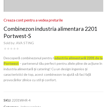
Creaza cont pentru a vedea preturile
Combinezon industria alimentara 2201
Portwest-S
Sold by:
AVA STING
Descoperă combinezonul pentru I
ndustria alimentară 2201 de la
Portwest
– partenerul tău perfect pentru zilele pline de acțiune în
industria alimentară și catering! Cu un design ingenios și
caracteristici de top, acest combinezon te ajută să faci față
provocărilor zilnice cu stil și confort.
SKU:
2201WHR-4
Category:
Imbracaminte