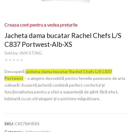
Creaza cont pentru a vedea preturile
Jacheta dama bucatar Rachel Chefs L/S
C837 Portwest-Alb-XS
Sold by:
AVA STING
Descoperă
jacheta dama bucatar Rachel Chefs L/S C837
Portwest
– o alegere deosebită pentru femeile pasionate de arta
culinară! Această jachetă combină perfect confortul și
funcționalitatea pentru a oferi o experiență de gătit fără efort,
îmbinată cu un stil elegant și o potrivire măgulitoare.
SKU:
C837WHRXS
Category:
Imbracaminte