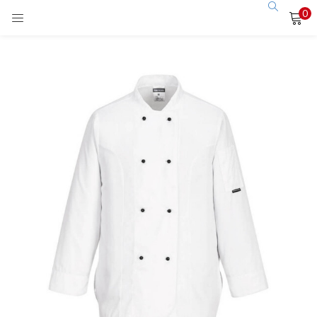
0
LOGIN
Enter your username and password to login.
Remember me
Login
Lost password?