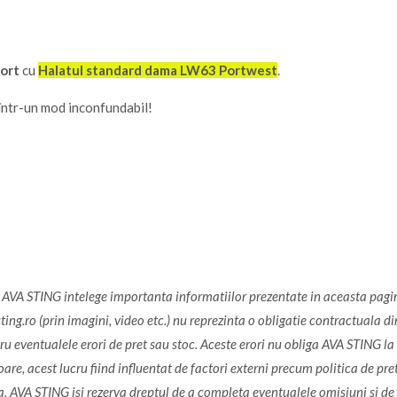
fort
cu
Halatul standard dama LW63 Portwest
.
i într-un mod inconfundabil!
l. AVA STING intelege importanta informatiilor prezentate in aceasta pagi
ng.ro (prin imagini, video etc.) nu reprezinta o obligatie contractuala din
 eventualele erori de pret sau stoc. Aceste erori nu obliga AVA STING la n
re, acest lucru fiind influentat de factori externi precum politica de pre
, AVA STING isi rezerva dreptul de a completa eventualele omisiuni si de 