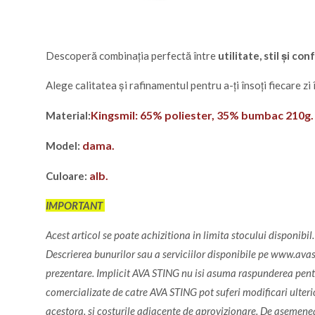
Descoperă combinația perfectă între
utilitate, stil și con
Alege calitatea și rafinamentul pentru a-ți însoți fiecare z
Kingsmil: 65% poliester, 35% bumbac 210g.
Material:
dama.
Model:
alb.
Culoare:
IMPORTANT
Acest articol se poate achizitiona in limita stocului disponibi
Descrierea bunurilor sau a serviciilor disponibile pe www.avasti
prezentare. Implicit AVA STING nu isi asuma raspunderea pentru
comercializate de catre AVA STING pot suferi modificari ulterioa
acestora. si costurile adiacente de aprovizionare. De asemenea