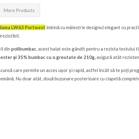
More Products
 dama LW63 Portwest
îmbină cu măiestrie designul elegant cu practici
rezistibil.
il din
polibumbac
, acest halat este gândit pentru a rezista testului ti
iester și 35% bumbac cu o greutate de 210g,
asigură atât rezistenț
cunsă care permite un acces ușor și rapid, astfel încât să te poți preg
ndemână. Nu doar atât, două buzunare posterioare cu clapetă complete