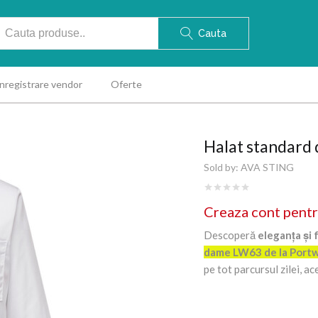
Cauta
Inregistrare vendor
Oferte
Halat standard
Sold by:
AVA STING
Creaza cont pentr
Descoperă
eleganța și 
dame LW63 de la Port
pe tot parcursul zilei, a