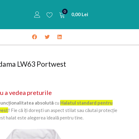
0
0,00
Lei
 dama LW63 Portwest
u a vedea preturile
funcționalitatea absolută
cu
Halatul standard pentru
west
!
Fie că îți dorești un aspect stilat sau căutai protecție
cest halat este alegerea ideală pentru tine.