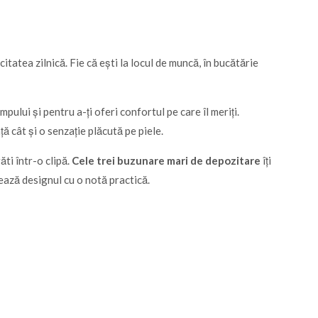
tatea zilnică. Fie că ești la locul de muncă, în bucătărie
mpului și pentru a-ți oferi confortul pe care îl meriți.
ă cât și o senzație plăcută pe piele.
ăti într-o clipă.
Cele trei buzunare mari de depozitare
îți
ază designul cu o notă practică.