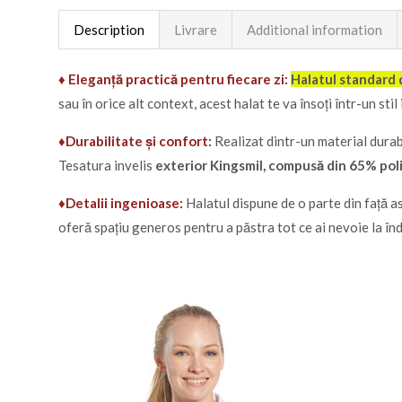
Description
Livrare
Additional information
♦ Eleganță practică pentru fiecare zi:
Halatul standard
sau în orice alt context, acest halat te va însoți într-un stil i
♦Durabilitate și confort:
Realizat dintr-un material durab
Tesatura invelis
exterior Kingsmil, compusă din 65% pol
♦Detalii ingenioase:
Halatul dispune de o parte din față as
oferă spațiu generos pentru a păstra tot ce ai nevoie la î