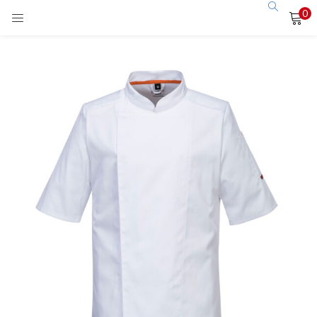
0
LOGIN
Enter your username and password to login.
Remember me
Login
Lost password?