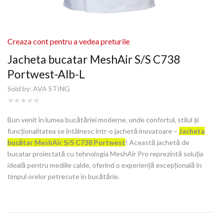
Creaza cont pentru a vedea preturile
Jacheta bucatar MeshAir S/S C738
Portwest-Alb-L
Sold by:
AVA STING
Bun venit în lumea bucătăriei moderne, unde confortul, stilul și
funcționalitatea se întâlnesc într-o jachetă inovatoare –
Jacheta
bucătar MeshAir S/S C738 Portwest
! Această jachetă de
bucatar proiectată cu tehnologia MeshAir Pro reprezintă soluția
ideală pentru mediile calde, oferind o experiență excepțională în
timpul orelor petrecute în bucătărie.