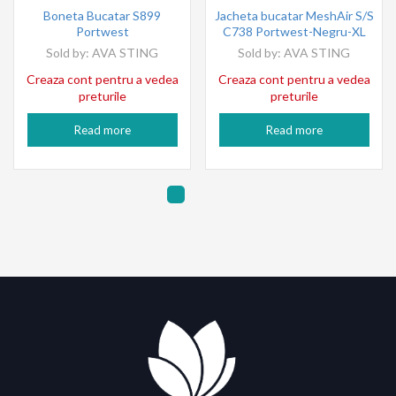
Boneta Bucatar S899
Jacheta bucatar MeshAir S/S
Portwest
C738 Portwest-Negru-XL
Sold by:
AVA STING
Sold by:
AVA STING
Creaza cont pentru a vedea
Creaza cont pentru a vedea
preturile
preturile
Read more
Read more