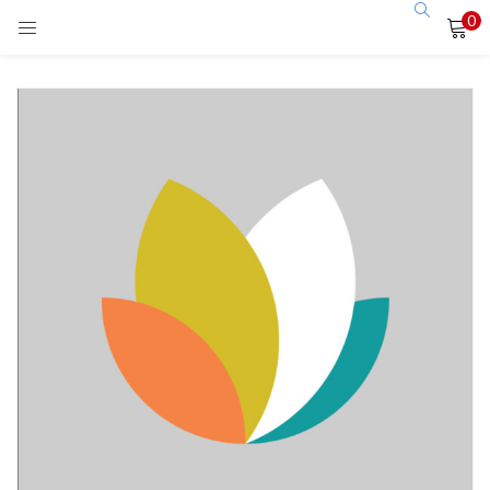
0
LOGIN
Enter your username and password to login.
Remember me
Login
Lost password?