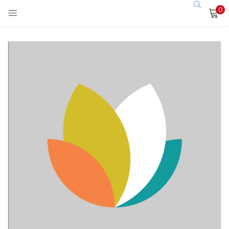
0
LOGIN
Enter your username and password to login.
Remember me
Login
Lost password?