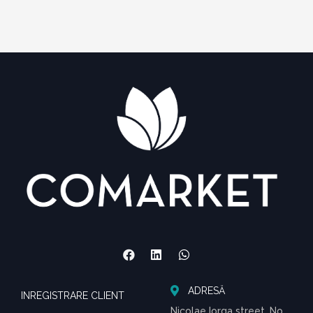
ADRESĂ
INREGISTRARE CLIENT
Nicolae Iorga street, No.