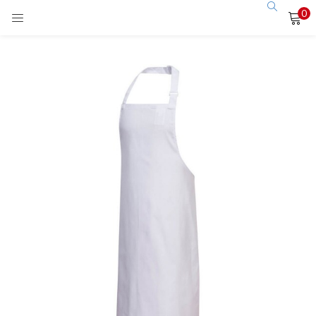
0
LOGIN
Enter your username and password to login.
Remember me
Login
Lost password?