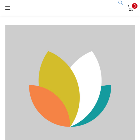
0
LOGIN
Enter your username and password to login.
Remember me
Login
Lost password?