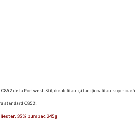
l
C852 de la Portwest
. Stil, durabilitate și funcționalitate superioar
cru standard C852
!
poliester, 35% bumbac 245g