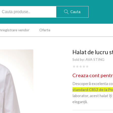
Cauta
Inregistrare vendor
Oferte
Halat de lucru
Sold by:
AVA STING
Creaza cont pentr
Descoperă excelenta comb
standard C852 de la P
laborator, acest halat îț
eleganță.