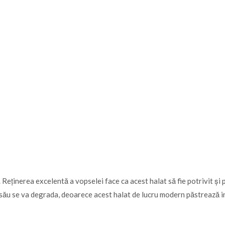
Reținerea excelentă a vopselei face ca acest halat să fie potrivit și pe
l său se va degrada, deoarece acest halat de lucru modern păstrează in