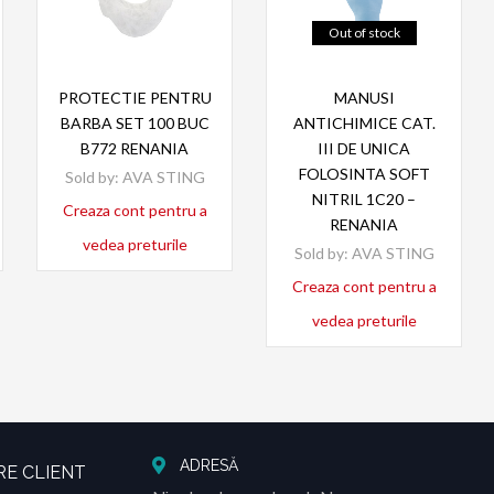
Out of stock
Read more
Read more
PROTECTIE PENTRU
MANUSI
BARBA SET 100 BUC
ANTICHIMICE CAT.
B772 RENANIA
III DE UNICA
FOLOSINTA SOFT
Sold by:
AVA STING
NITRIL 1C20 –
Creaza cont pentru a
RENANIA
vedea preturile
Sold by:
AVA STING
Creaza cont pentru a
vedea preturile
ADRESĂ
RE CLIENT