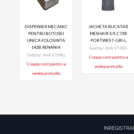
Read more
Read more
DISPENSER MECANIC
JACHETA BUCATAR
PENTRU BOTOSEI
MESHAIR S/S C738
UNICA FOLOSINTA
PORTWEST-GRI-L
142B RENANIA
Sold by:
AVA STING
Sold by:
AVA STING
Creaza cont pentru a
Creaza cont pentru a
vedea preturile
vedea preturile
INREGISTRA