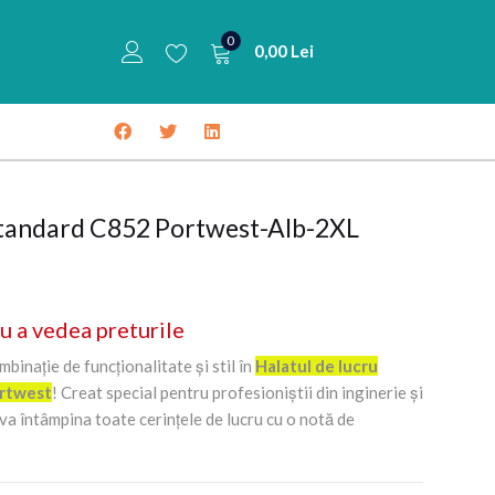
0
0,00
Lei
 standard C852 Portwest-Alb-2XL
u a vedea preturile
inație de funcționalitate și stil în
Halatul de lucru
ortwest
! Creat special pentru profesioniștii din inginerie și
i va întâmpina toate cerințele de lucru cu o notă de