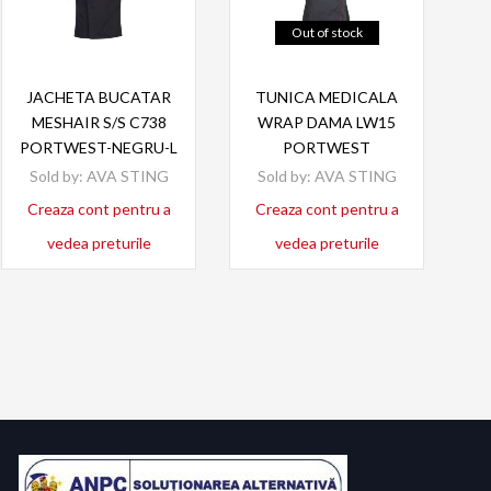
Out of stock
Read more
Read more
JACHETA BUCATAR
TUNICA MEDICALA
MESHAIR S/S C738
WRAP DAMA LW15
PORTWEST-NEGRU-L
PORTWEST
Sold by:
AVA STING
Sold by:
AVA STING
Creaza cont pentru a
Creaza cont pentru a
vedea preturile
vedea preturile