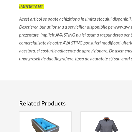
IMPORTANT
Acest articol se poate achizitiona in limita stocului disponibi
Descrierea bunurilor sau a serviciilor disponibile pe www.avasti
prezentare. Implicit AVA STING nu isi asuma raspunderea pentru
comercializate de catre AVA STING pot suferi modificari ulterioa
acestora. si costurile adiacente de aprovizionare. De asemenea
unor greseli de dactilografiere, lipsa de acuratete si/ sau erori
Related Products