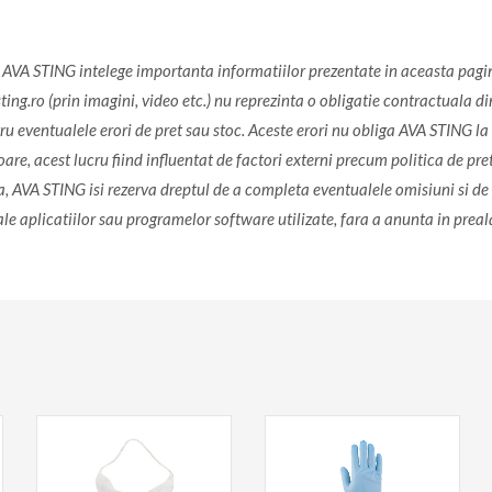
l. AVA STING intelege importanta informatiilor prezentate in aceasta pagi
ng.ro (prin imagini, video etc.) nu reprezinta o obligatie contractuala din
 eventualele erori de pret sau stoc. Aceste erori nu obliga AVA STING la n
re, acest lucru fiind influentat de factori externi precum politica de pre
, AVA STING isi rezerva dreptul de a completa eventualele omisiuni si de 
 ale aplicatiilor sau programelor software utilizate, fara a anunta in preal