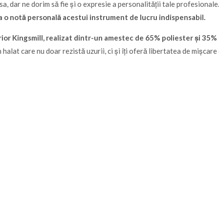
a, dar ne dorim să fie și o expresie a personalității tale profesionale
ga o notă personală acestui instrument de lucru indispensabil.
rior Kingsmill, realizat dintr-un amestec de 65% poliester și 35
halat care nu doar rezistă uzurii, ci și îți oferă libertatea de mișcare