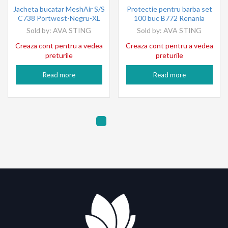
Jacheta bucatar MeshAir S/S
Protectie pentru barba set
C738 Portwest-Negru-XL
100 buc B772 Renania
Sold by:
AVA STING
Sold by:
AVA STING
Creaza cont pentru a vedea
Creaza cont pentru a vedea
preturile
preturile
Read more
Read more