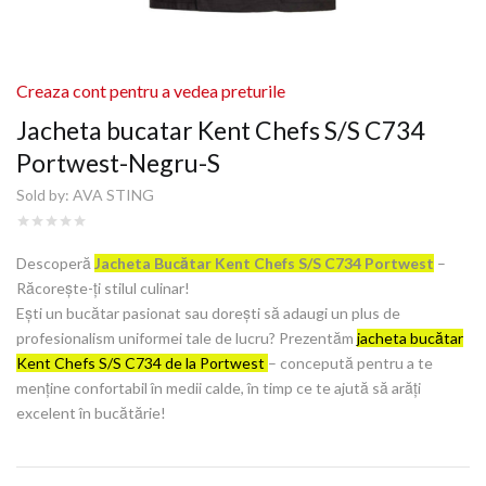
Creaza cont pentru a vedea preturile
Jacheta bucatar Kent Chefs S/S C734
Portwest-Negru-S
Sold by:
AVA STING
Descoperă
Jacheta Bucătar Kent Chefs S/S C734 Portwest
–
Răcorește-ți stilul culinar!
Ești un bucătar pasionat sau dorești să adaugi un plus de
profesionalism uniformei tale de lucru? Prezentăm
jacheta bucătar
Kent Chefs S/S C734 de la Portwest
– concepută pentru a te
menține confortabil în medii calde, în timp ce te ajută să arăți
excelent în bucătărie!