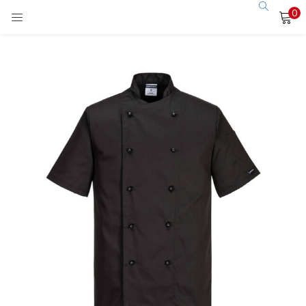
0
LOGIN
Enter your username and password to login.
Remember me
Login
Lost password?