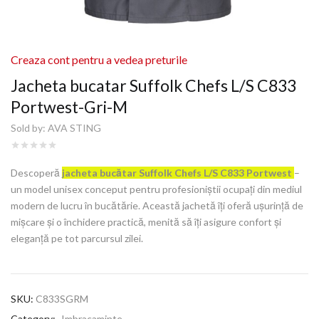
Creaza cont pentru a vedea preturile
Jacheta bucatar Suffolk Chefs L/S C833
Portwest-Gri-M
Sold by:
AVA STING
Descoperă
jacheta bucătar Suffolk Chefs L/S C833 Portwest
–
un model unisex conceput pentru profesioniștii ocupați din mediul
modern de lucru în bucătărie. Această jachetă îți oferă ușurință de
mișcare și o închidere practică, menită să îți asigure confort și
eleganță pe tot parcursul zilei.
SKU:
C833SGRM
Category:
Imbracaminte