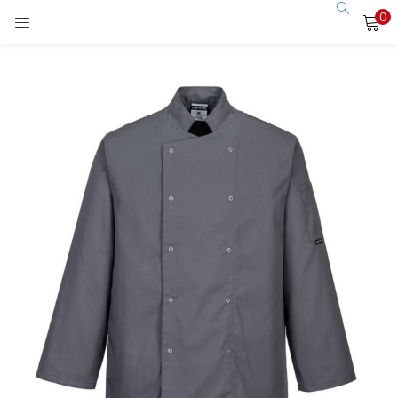
0
LOGIN
Enter your username and password to login.
Remember me
Login
Lost password?