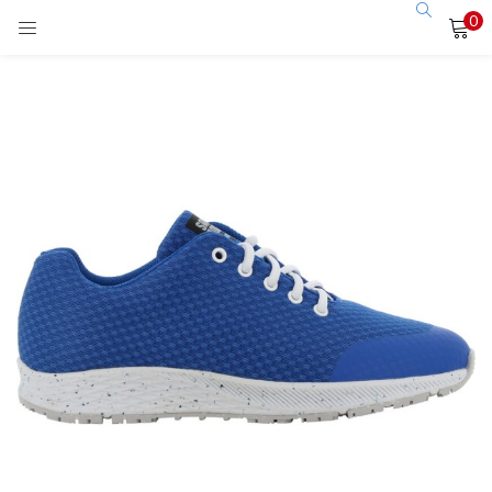
0
LOGIN
Enter your username and password to login.
Remember me
Login
Lost password?